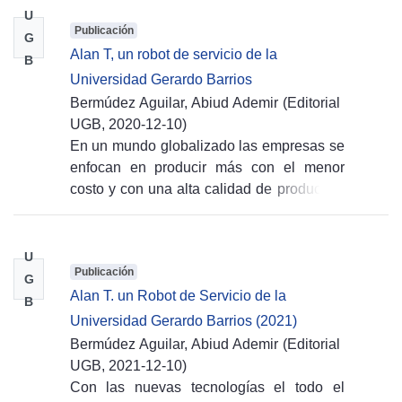
U
Publicación
G
Alan T, un robot de servicio de la
B
Universidad Gerardo Barrios
Bermúdez Aguilar, Abiud Ademir
(
Editorial
UGB,
2020-12-10
)
En un mundo globalizado las empresas se
enfocan en producir más con el menor
costo y con una alta calidad de producto y
servicio, las cuales compiten por obtener
las mayores ventas a través de la
satisfacción de los clientes; con el tiempo
U
Publicación
se han generado cambiados para obtener
G
Alan T. un Robot de Servicio de la
una alta calidad y con alta producción,
B
para ello aquellos procesos que solían
Universidad Gerardo Barrios (2021)
hacerse solo por el personal los cuales
Bermúdez Aguilar, Abiud Ademir
(
Editorial
realizaban actividades monótonas y
UGB,
2021-12-10
)
estresantes, han ido gradualmente siendo
Con las nuevas tecnologías el todo el