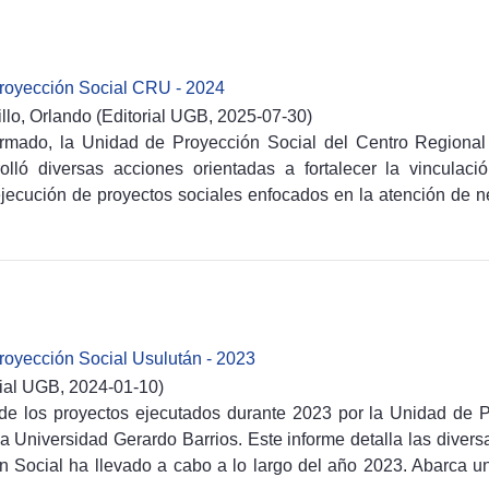
royección Social CRU - 2024
llo, Orlando
(
Editorial UGB,
2025-07-30
)
ormado, la Unidad de Proyección Social del Centro Regional
olló diversas acciones orientadas a fortalecer la vinculaci
jecución de proyectos sociales enfocados en la atención de n
as iniciativas impulsadas se ejecutaron en coordinación con ins
ciedad civil y comunidades, promoviendo la transferencia de c
 de estudiantes y docentes. Estas acciones permitieron genera
edio ambiente, desarrollo comunitario, tecnología y fortalecimi
anzas estratégicas con actores locales y regionales, facilitando
royectos de beneficio social. A través de estas intervencio
royección Social Usulután - 2023
mpromiso con la responsabilidad social universitaria, contr
rial UGB,
2024-01-10
)
 integral de la región oriental del país.
 de los proyectos ejecutados durante 2023 por la Unidad de 
a Universidad Gerardo Barrios. Este informe detalla las diversa
n Social ha llevado a cabo a lo largo del año 2023. Abarca u