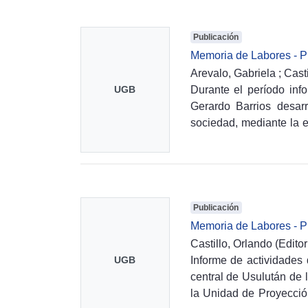
Publicación
Memoria de Labores - P
Arevalo, Gabriela
;
Casti
Durante el período inf
UGB
Gerardo Barrios desarr
sociedad, mediante la e
desarrollo sostenible. L
organizaciones de la so
la participación activa
como educación, salud, m
se fortalecieron las ali
Publicación
la implementación de p
Memoria de Labores - P
Barrios reafirmó su co
Castillo, Orlando
(
Edito
población y al desarrollo
Informe de actividades
UGB
central de Usulután de l
la Unidad de Proyecció