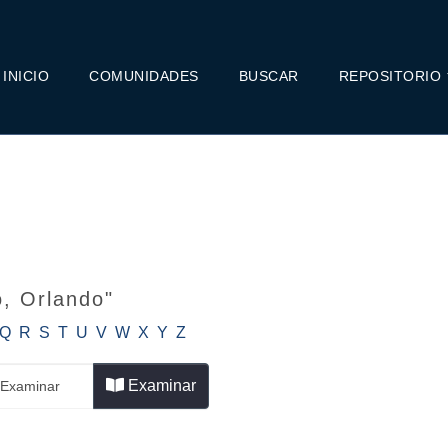
INICIO
COMUNIDADES
BUSCAR
REPOSITORIO
o, Orlando"
Q
R
S
T
U
V
W
X
Y
Z
Examinar