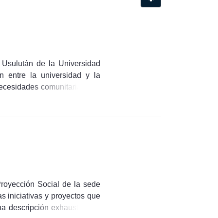
 Usulután de la Universidad
ón entre la universidad y la
ecesidades comunitarias y el
tituciones públicas, privadas,
onocimientos, la innovación y
r impactos positivos en áreas
ento institucional. Asimismo,
 espacios de colaboración para
nes, la Universidad Gerardo
ibuyendo al bienestar de la
Proyección Social de la sede
s iniciativas y proyectos que
na descripción exhaustiva de