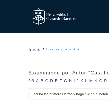
Buscar por autor
Inicio
Examinando por Autor "Castill
0-9
A
B
C
D
E
F
G
H
I
J
K
L
M
N
O
P