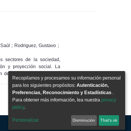
dos y el impacto generado en
rticipación de estudiantes y
ecución de cada proyecto. El
 realizados por la Unidad de
los valores y la misión de la
 Saúl
;
Rodriguez, Gustavo
;
s sectores de la sociedad,
ón y proyección social. La
ión de proyectos y programas
Recopilamos y procesamos su información personal
ección social, fomentando la
para los siguientes propósitos:
Autenticación,
e la innovación y su conexión
Preferencias, Reconocimiento y Estadísticas
.
ditorial y Proyección Social
Para obtener más información, lea nuestra
privacy
icativamente a la generación,
próximo
policy
.
o del país y la región. Estas
ntabilidad y excelencia. El
Personalizar
Disminución
That's ok
nes científicas, divulgación
 territorio para el desarrollo