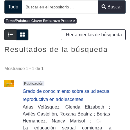
Todo
Buscar
Tema/Palabras Clave: Embarazo Precoz
×
Herramientas de búsqueda
Resultados de la búsqueda
Mostrando
1 - 1 de 1
Publicación
Grado de conocimiento sobre salud sexual
reproductiva en adolescentes
Arias Velásquez, Glenda Elizabeth
;
Avilés Castellón, Roxana Beatriz
;
Borjas
Hernández, Nancy Marisol
;
García
Castro, Breana Yanel
La educación sexual comienza a
;
Salmerón Herrera,