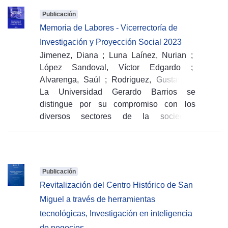
Publicación
Memoria de Labores - Vicerrectoría de
Investigación y Proyección Social 2023
Jimenez, Diana
;
Luna Laínez, Nurian
;
López Sandoval, Víctor Edgardo
;
Alvarenga, Saúl
;
Rodriguez, Gustavo
;
Arévalo, Gabriela
La Universidad Gerardo Barrios se
;
Castillo, Orlando
(
distingue por su compromiso con los
Editorial UGB,
2024-05-30
)
diversos sectores de la sociedad,
abordando necesidades presentes y
futuras a través de la docencia,
investigación y proyección social. La
Vicerrectoría de Investigación y Proyección
Publicación
Social se enfoca en fortalecer la gestión de
Revitalización del Centro Histórico de San
proyectos y programas relacionados con la
Miguel a través de herramientas
investigación, innovación, transferencia de
tecnológicas, Investigación en inteligencia
conocimientos y proyección social,
fomentando la integración de estas
de negocios