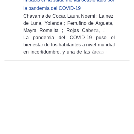
la pandemia del COVID-19
Chavarría de Cocar, Laura Noemí
;
Laínez
de Luna, Yolanda
;
Ferrufino de Argueta,
Mayra Romelita
;
Rojas Cabeza, José
Félix
La pandemia del COVID-19 puso el
;
Ordóñez, Fátima Azucena
;
Araujo
Velasquez, Ivette Rocio
bienestar de los habitantes a nivel mundial
(
Editorial UGB,
2020-12-10
en incertidumbre, y una de las áreas más
)
afectadas ha sido la salud mental. La
Organización Mundial de la Salud (OMS)
define la salud mental como un estado de
bienestar, en el cual el individuo
consciente de sus propias capacidades
puede afrontar las tenciones normales de
la vida, puede trabajar de forma productiva
y fructífera y es capaz de hacer una
contribución a su comunidad. A nivel
mundial el virus ha cobrado miles de vidas,
las redes sociales y los medios de