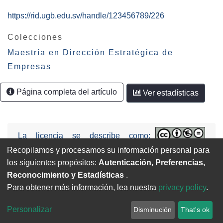
https://rid.ugb.edu.sv/handle/123456789/226
Colecciones
Maestría en Dirección Estratégica de
Empresas
Página completa del artículo
Ver estadísticas
La licencia se describe como:
Attribution-NonCommercial-NoDerivs
Recopilamos y procesamos su información personal para
3.0 United States (CC BY-NC-ND 3.0 US).
los siguientes propósitos:
Autenticación, Preferencias,
Reconocimiento y Estadísticas
.
Para obtener más información, lea nuestra
privacy policy
.
Universidad Gerardo Barrios | UGB. copyright © 2026
Personalizar
Disminución
That's ok