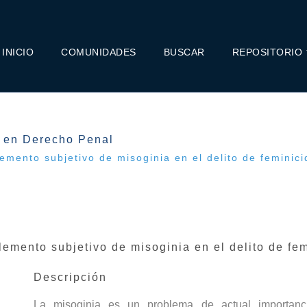
INICIO
COMUNIDADES
BUSCAR
REPOSITORIO
a en Derecho Penal
emento subjetivo de misoginia en el delito de feminici
lemento subjetivo de misoginia en el delito de fem
Descripción
La misoginia es un problema de actual importanc