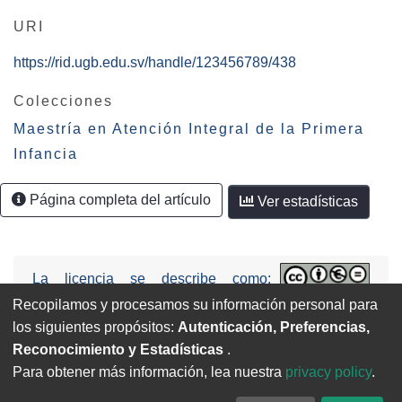
URI
https://rid.ugb.edu.sv/handle/123456789/438
Colecciones
Maestría en Atención Integral de la Primera
Infancia
Página completa del artículo
Ver estadísticas
La licencia se describe como:
Attribution-NonCommercial-NoDerivs
Recopilamos y procesamos su información personal para
3.0 United States (CC BY-NC-ND 3.0 US).
los siguientes propósitos:
Autenticación, Preferencias,
Reconocimiento y Estadísticas
.
Para obtener más información, lea nuestra
privacy policy
.