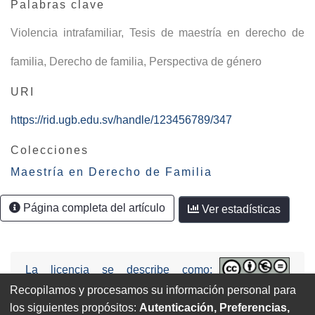
Palabras clave
Violencia intrafamiliar
,
Tesis de maestría en derecho de
familia
,
Derecho de familia
,
Perspectiva de género
URI
https://rid.ugb.edu.sv/handle/123456789/347
Colecciones
Maestría en Derecho de Familia
Página completa del artículo
Ver estadísticas
La licencia se describe como:
Attribution-NonCommercial-NoDerivs
Recopilamos y procesamos su información personal para
3.0 United States (CC BY-NC-ND 3.0 US).
los siguientes propósitos:
Autenticación, Preferencias,