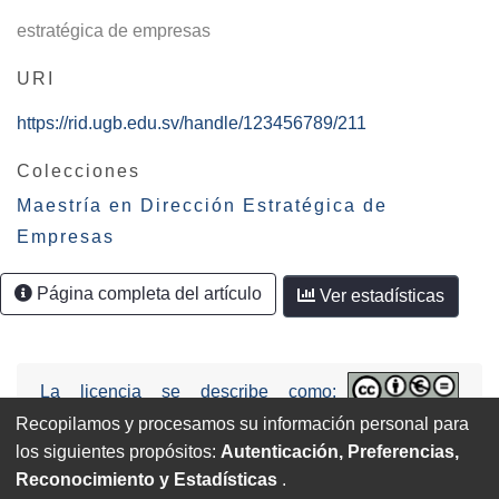
estratégica de empresas
URI
https://rid.ugb.edu.sv/handle/123456789/211
Colecciones
Maestría en Dirección Estratégica de
Empresas
Página completa del artículo
Ver estadísticas
La licencia se describe como:
Attribution-NonCommercial-NoDerivs
Recopilamos y procesamos su información personal para
3.0 United States (CC BY-NC-ND 3.0 US).
los siguientes propósitos:
Autenticación, Preferencias,
Reconocimiento y Estadísticas
.