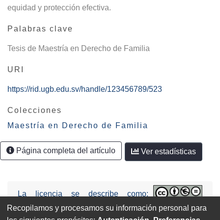
equidad y protección efectiva.
Palabras clave
Tesis de Maestría en Derecho de Familia
URI
https://rid.ugb.edu.sv/handle/123456789/523
Colecciones
Maestría en Derecho de Familia
Página completa del artículo
Ver estadísticas
La licencia se describe como:
Attribution-NonCommercial-NoDerivs
Recopilamos y procesamos su información personal para
3.0 United States (CC BY-NC-ND 3.0 US).