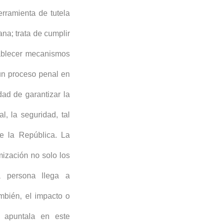
erramienta de tutela
na; trata de cumplir
stablecer mecanismos
un proceso penal en
ad de garantizar la
l, la seguridad, tal
de la República. La
mización no solo los
a persona llega a
ambién, el impacto o
 apuntala en este