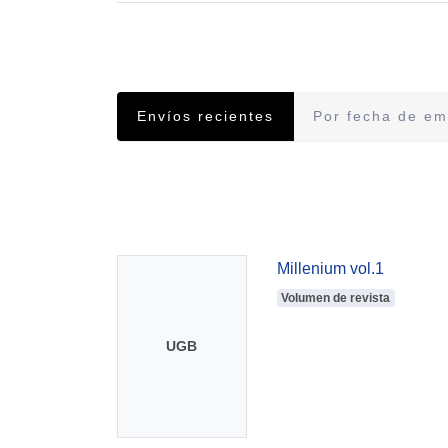
Envíos recientes
Por fecha de em
Envíos recientes
Millenium vol.1
Volumen de revista
UGB