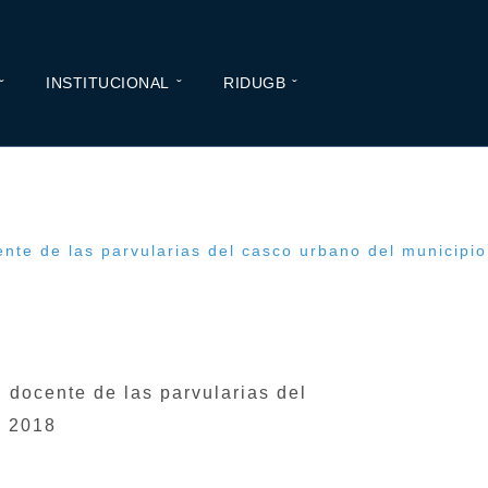
INSTITUCIONAL
RIDUGB
cente de las parvularias del casco urbano del municip
l docente de las parvularias del
o 2018