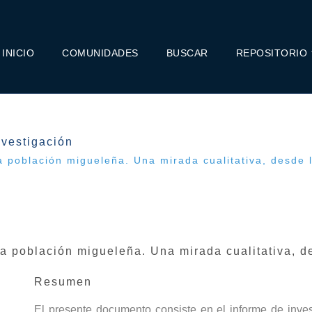
INICIO
COMUNIDADES
BUSCAR
REPOSITORIO
nvestigación
 población migueleña. Una mirada cualitativa, desde 
 población migueleña. Una mirada cualitativa, d
Resumen
El presente documento consiste en el informe de inve