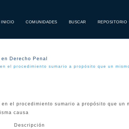
INICIO
COMUNIDADES
BUSCAR
REPOSITORIO
a en Derecho Penal
l en el procedimiento sumario a propósito que un mism
al en el procedimiento sumario a propósito que un
misma causa
Descripción