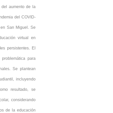
s del aumento de la
pandemia del COVID-
" en San Miguel. Se
ucación virtual en
es persistentes. El
a problemática para
onales. Se plantean
diantil, incluyendo
Como resultado, se
colar, considerando
tos de la educación