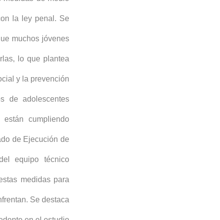
con la ley penal. Se
 que muchos jóvenes
rlas, lo que plantea
cial y la prevención
sos de adolescentes
 están cumpliendo
ado de Ejecución de
el equipo técnico
a estas medidas para
nfrentan. Se destaca
edente en el estudio