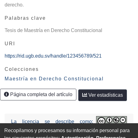
derecho.
Palabras clave
Tesis de Maestría en Derecho Constitucional
URI
https://rid.ugb.edu.sv/handle/123456789/521
Colecciones
Maestría en Derecho Constitucional
Página completa del artículo
Ver estadísticas
La licencia se describe como:
Attribution-NonCommercial-NoDerivs
Recopilamos y procesamos su información personal para
3.0 United States (CC BY-NC-ND 3.0 US).