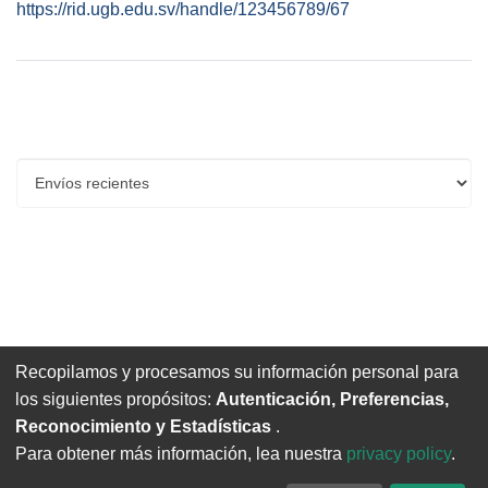
https://rid.ugb.edu.sv/handle/123456789/67
Envíos recientes
Recopilamos y procesamos su información personal para
No hay artículos para mostrar
los siguientes propósitos:
Autenticación, Preferencias,
Reconocimiento y Estadísticas
.
Para obtener más información, lea nuestra
privacy policy
.