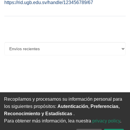
https://rid.ugb.edu.sv/handle/123456789/67
Envíos recientes
Recopilamos y procesamos su información personal para
No hay artículos para mostrar
los siguientes propósitos:
Autenticación, Preferencias,
Reconocimiento y Estadísticas
.
Para obtener más información, lea nuestra
privacy policy
.