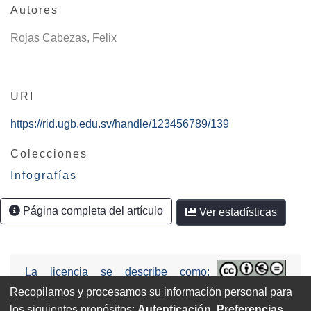
Autores
Rojas Cabezas, Felix
URI
https://rid.ugb.edu.sv/handle/123456789/139
Colecciones
Infografías
Página completa del artículo
Ver estadísticas
La licencia se describe como:
Attribution-NonCommercial-NoDerivs
Recopilamos y procesamos su información personal para
3.0 United States (CC BY-NC-ND 3.0 US).
los siguientes propósitos:
Autenticación, Preferencias,