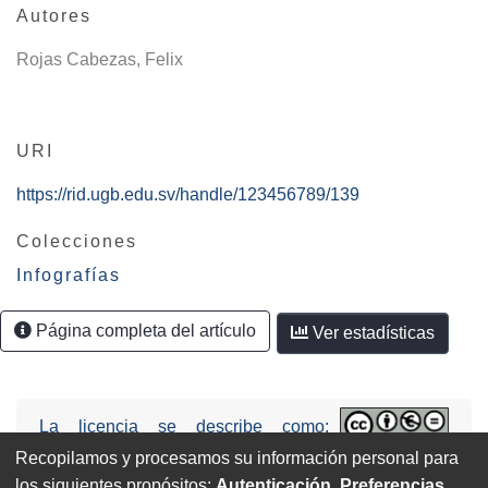
Autores
Rojas Cabezas, Felix
URI
https://rid.ugb.edu.sv/handle/123456789/139
Colecciones
Infografías
Página completa del artículo
Ver estadísticas
La licencia se describe como:
Attribution-NonCommercial-NoDerivs
Recopilamos y procesamos su información personal para
3.0 United States (CC BY-NC-ND 3.0 US).
los siguientes propósitos:
Autenticación, Preferencias,