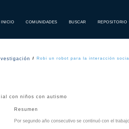
INICIO
COMUNIDADES
BUSCAR
REPOSITORIO
Robi un robot para la interacción soci
nvestigación
cial con niños con autismo
Resumen
Por segundo año consecutivo se continuó con el trabajo