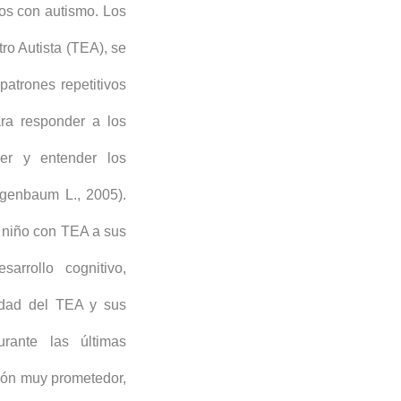
ños con autismo. Los
ro Autista (TEA), se
patrones repetitivos
ara responder a los
cer y entender los
genbaum L., 2005).
l niño con TEA a sus
arrollo cognitivo,
jidad del TEA y sus
rante las últimas
ión muy prometedor,