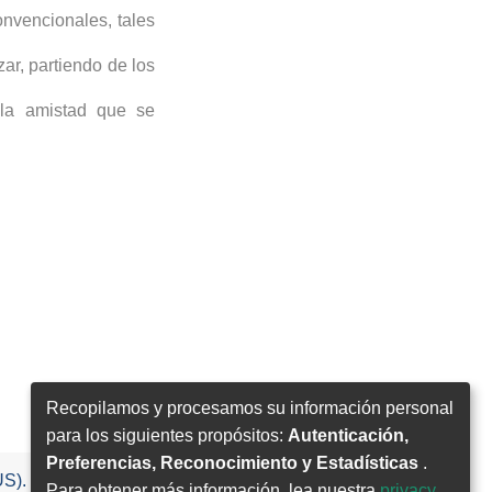
onvencionales, tales
ar, partiendo de los
 la amistad que se
Recopilamos y procesamos su información personal
para los siguientes propósitos:
Autenticación,
Preferencias, Reconocimiento y Estadísticas
.
US).
Para obtener más información, lea nuestra
privacy