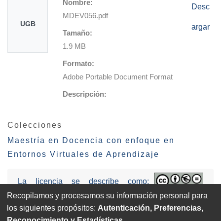
Nombre:
Desc
MDEV056.pdf
UGB
argar
Tamaño:
1.9 MB
Formato:
Adobe Portable Document Format
Descripción:
Colecciones
Maestría en Docencia con enfoque en
Entornos Virtuales de Aprendizaje
La licencia se describe como:
Attribution-NonCommercial-NoDerivs
Recopilamos y procesamos su información personal para
3.0 United States (CC BY-NC-ND 3.0 US).
los siguientes propósitos:
Autenticación, Preferencias,
Reconocimiento y Estadísticas
.