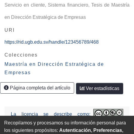
Servicio en cliente
,
Sistema financiero
,
Tesis de Maestría
en Dirección Estratégica de Empresas
URI
https://rid.ugb.edu.sv/handle/123456789/468
Colecciones
Maestría en Dirección Estratégica de
Empresas
Página completa del artículo
Ver estadísticas
La licencia se describe como:
Attribution-NonCommercial-NoDerivs
Recopilamos y procesamos su información personal para
3.0 United States (CC BY-NC-ND 3.0 US).
los siguientes propósitos:
Autenticación, Preferencias,