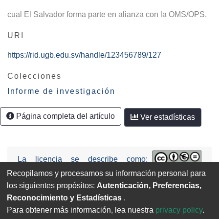
cual El Salvador forma parte en alianza con la OMS/OPS.
URI
https://rid.ugb.edu.sv/handle/123456789/127
Colecciones
Informe de investigación
Página completa del artículo
Ver estadísticas
La licencia se describe como:
Attribution-NonCommercial-NoDerivs
Recopilamos y procesamos su información personal para
3.0 United States (CC BY-NC-ND 3.0 US).
los siguientes propósitos:
Autenticación, Preferencias,
Reconocimiento y Estadísticas
.
Para obtener más información, lea nuestra
privacy policy
.