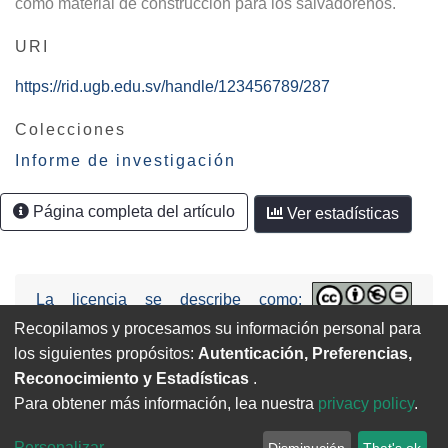
como material de construcción para los salvadoreños.
URI
https://rid.ugb.edu.sv/handle/123456789/287
Colecciones
Informe de investigación
Página completa del artículo
Ver estadísticas
La licencia se describe como:
Attribution-NonCommercial-NoDerivs
Recopilamos y procesamos su información personal para
3.0 United States (CC BY-NC-ND 3.0 US).
los siguientes propósitos:
Autenticación, Preferencias,
Reconocimiento y Estadísticas
.
Para obtener más información, lea nuestra
privacy policy
.
Universidad Gerardo Barrios | UGB. copyright © 2026
Personalizar