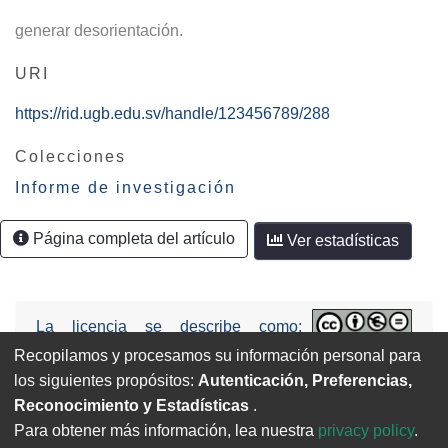
generar desorientación.
URI
https://rid.ugb.edu.sv/handle/123456789/288
Colecciones
Informe de investigación
Página completa del artículo
Ver estadísticas
La licencia se describe como:
Attribution-NonCommercial-NoDerivs
Recopilamos y procesamos su información personal para
3.0 United States (CC BY-NC-ND 3.0 US).
los siguientes propósitos:
Autenticación, Preferencias,
Reconocimiento y Estadísticas
.
Para obtener más información, lea nuestra
privacy policy
.