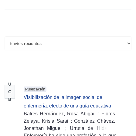
Envíos recientes
U
Publicación
G
Visibilización de la imagen social de
B
enfermería: efecto de una guía educativa
Batres Hernández, Rosa Abigail
;
Flores
Zelaya, Krisia Sarai
;
González Chávez,
Jonathan Miguel
;
Urrutia de Hidalgo,
Marta del Carmen
Enfermería ha sido una profesión a la que
(
2022-11-12
)