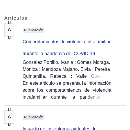
Artículos
U
G
Publicación
B
Comportamientos de violencia intrafamiliar
durante la pandemia del COVID-19
González Portillo, Ivania
;
Gómez Moraga,
Mónica
;
Mendoza Majano, Elvia
;
Pereira
Quintanilla, Rebeca
;
Valle Guevara,
María de Los Ángeles
En este artículo se presenta la información
;
Vásquez García,
Luis
sobre los comportamientos de violencia
(
2022-11-12
)
intrafamiliar durante la pandemia del
COVID-19. Dicho trabajo de investigación
U
se realizó con el fin de identificar los
G
Publicación
comportamientos de violencia que van en
B
aumento desde el comienzo de la
Impacto de los entornos virtuales de