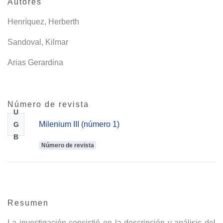
Autores
Henríquez, Herberth
Sandoval, Kilmar
Arias Gerardina
Número de revista
U
Milenium III (número 1)
G
B
Número de revista
Resumen
La investigación consistió en la descripción y análisis del