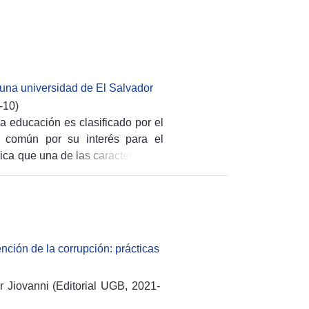
 una universidad de El Salvador
-10
)
 educación es clasificado por el
 común por su interés para el
dica que una de las características
ue depende de la existencia de
bien las universidades pueden ser
considera dentro de los bienes
acceso a la formación profesional
, administrativos, docentes y otros
ención de la corrupción: prácticas
ionales orientados hacia el bien
ue “el principio de la educación
r Jiovanni
(
Editorial UGB,
2021-
a realización de los demás se
2). Bajo esas premisas, se asigna