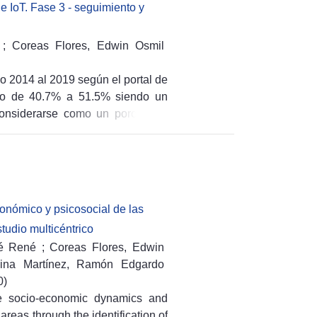
ales en las distintas áreas que las
e IoT. Fase 3 - seguimiento y
mplementadas por las MYPE para
por la Ley Especial de Educación
a normalidad, con el objetivo de
;
Coreas Flores, Edwin Osmil
roporcionar buenas prácticas para
ño 2014 al 2019 según el portal de
 sido de 40.7% a 51.5% siendo un
onsiderarse como un porcentaje
noamérica, cuando se revisan las
idad de usuarios conectados son
bicándolos como los países con
 (Tech en América Latina, 2018).
 sector de las telecomunicaciones
onómico y psicosocial de las
ocomunicaciones. Los desarrollos
studio multicéntrico
de compartir el espectro, lo que
é René
;
Coreas Flores, Edwin
es poco o nada atendidas utilicen
ina Martínez, Ramón Edgardo
ma secundaria (Internet Society,
0
)
ste en el uso del espectro “no
he socio-economic dynamics and
como espacios blancos o TVWS por
areas through the identification of