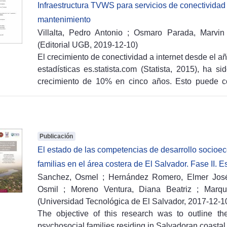
bachillerato y la educación superior titula profesion
Infraestructura TVWS para servicios de conectividad 
describir cuantitativamente las estrategias i
universidades ofertan, siendo este nivel regido 
mantenimiento
incrementar ingresos y reducir costos en la nuev
Superior.
Villalta, Pedro Antonio
;
Osmaro Parada, Marvin
validar los resultados con entidades relevantes y p
(
Editorial UGB,
2019-12-10
)
otras MYPE.
El crecimiento de conectividad a internet desde el a
estadísticas es.statista.com (Statista, 2015), ha
crecimiento de 10% en cinco años. Esto puede c
aceptable para algunas regiones. A nivel de Lati
estadísticas por país, los que tienen mayor cant
Ecuador 81.0%, Argentina 78.6% y Chile 77.0%, u
mayor crecimiento en conectividad en Sur América
Publicación
Un medio de vital importancia para el desarrollo del
El estado de las competencias de desarrollo socioec
es mejorar la conectividad por medio de las radi
familias en el área costera de El Salvador. Fase II. E
tecnológicos recientes han abierto la posibilidad 
Sanchez, Osmel
;
Hernández Romero, Elmer Jos
permitió que las redes comunitarias en zonas rural
Osmil
;
Moreno Ventura, Diana Beatriz
;
Marqu
el espectro libre ya otorgado bajo licencia en for
(
Universidad Tecnológica de El Salvador,
2017-12-1
2017). Un ejemplo es TV White Space, que consi
The objective of this research was to outline t
utilizado” en las bandas de televisión (conocido 
psychosocial families residing in Salvadoran coastal 