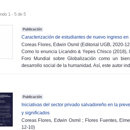
ando
1 - 5 de 5
Publicación
Caracterización de estudiantes de nuevo ingreso en
Coreas Flores, Edwin Osmil
(
Editorial UGB,
2020-12
Como lo enuncia Licandro & Yepes Chisco (2018), la
Foro Mundial sobre Globalización como un bien
desarrollo social de la humanidad. Así, este autor in
específicas de este tipo de bienes es su uso q
relaciones de reciprocidad entre los usuarios. Si 
públicas o privadas, la Educación Superior se 
comunes por sus fines y sus aspectos teleológicos: 
Publicación
y al conocimiento científico, involucra a estudiantes
Iniciativas del sector privado salvadoreño en la prev
gestores de la educación en la formación de profes
y significados
común; por otra parte, la UNESCO (2015) plantea q
Coreas Flores, Edwin Osmil
;
Flores Fuentes, Elme
como derecho humano fundamental que permite l
12-10
)
asienta en marcos normativos internacionales” (p. 8