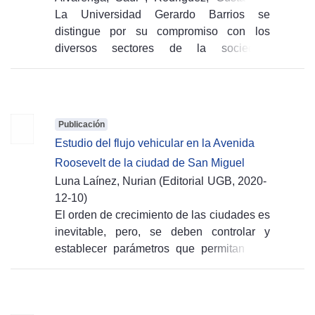
Arévalo, Gabriela
La Universidad Gerardo Barrios se
;
Castillo, Orlando
(
distingue por su compromiso con los
Editorial UGB,
2024-05-30
)
diversos sectores de la sociedad,
abordando necesidades presentes y
futuras a través de la docencia,
investigación y proyección social. La
Vicerrectoría de Investigación y Proyección
Publicación
Social se enfoca en fortalecer la gestión de
Estudio del flujo vehicular en la Avenida
proyectos y programas relacionados con la
Roosevelt de la ciudad de San Miguel
investigación, innovación, transferencia de
Luna Laínez, Nurian
(
Editorial UGB,
2020-
conocimientos y proyección social,
12-10
)
fomentando la integración de estas
El orden de crecimiento de las ciudades es
funciones sustantivas para generar
inevitable, pero, se deben controlar y
conocimiento valioso mediante la
establecer parámetros que permitan una
innovación y su conexión con la
circulación rápida, desde la lógica de las
enseñanza. En 2023, las unidades de
paradas de autobús hasta la programación
Investigación, Desarrollo e Innovación,
de los semáforos de tipo autónomos, es
Editorial y Proyección Social