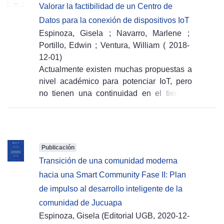
Valorar la factibilidad de un Centro de
Datos para la conexión de dispositivos IoT
Espinoza, Gisela
;
Navarro, Marlene
;
Portillo, Edwin
;
Ventura, William
(
2018-
12-01
)
Actualmente existen muchas propuestas a
nivel académico para potenciar IoT, pero
no tienen una continuidad en el tiempo,
además los datos obtenidos no se
centralizan y por tanto no tiene mayor
significado ya que solo son para un
contexto determinado. - Actualmente en el
Publicación
mercado se encuentran proveedores que
Transición de una comunidad moderna
cuentan con dispositivos para el desarrollo
hacia una Smart Community Fase II: Plan
de proyectos enfocados a IoT, esto
de impulso al desarrollo inteligente de la
favorece la creación de múltiples y
diversas iniciativas en esta área. - En el
comunidad de Jucuapa
2016 apoyados por USAID Pro -
Espinoza, Gisela
(
Editorial UGB,
2020-12-