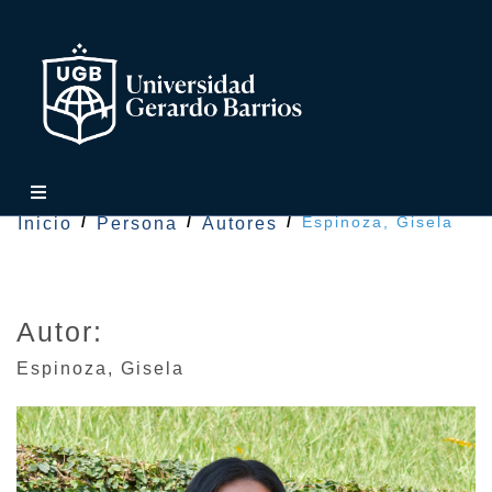
Espinoza, Gisela
Inicio
Persona
Autores
Autor:
Espinoza
,
Gisela