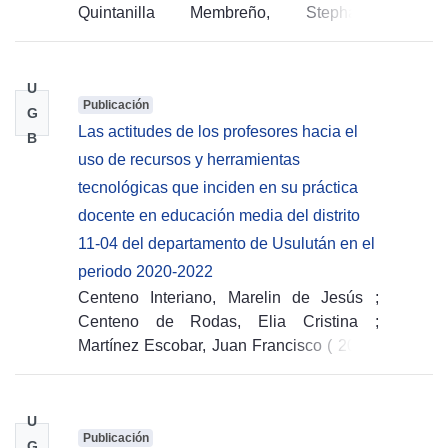
Quintanilla Membreño, Stephanie
Angélica
(
2022-09-15
)
U
Publicación
G
Las actitudes de los profesores hacia el
B
uso de recursos y herramientas
tecnológicas que inciden en su práctica
docente en educación media del distrito
11-04 del departamento de Usulután en el
periodo 2020-2022
Centeno Interiano, Marelin de Jesús
;
Centeno de Rodas, Elia Cristina
;
Martínez Escobar, Juan Francisco
(
2022-
09-15
)
U
Publicación
G