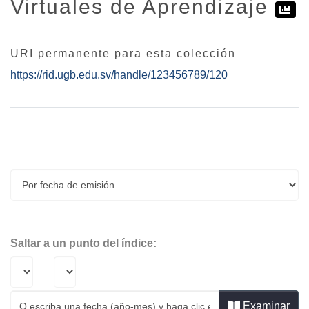
Virtuales de Aprendizaje
URI permanente para esta colección
https://rid.ugb.edu.sv/handle/123456789/120
Examinando Maestría en Docencia con e
Saltar a un punto del índice:
Examinar