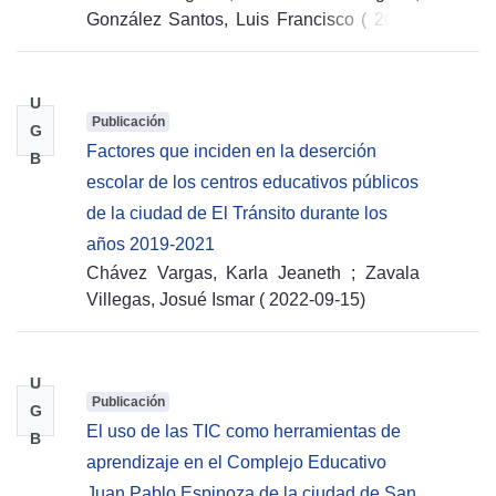
González Santos, Luis Francisco
(
2022-
09-15
)
U
Publicación
G
Factores que inciden en la deserción
B
escolar de los centros educativos públicos
de la ciudad de El Tránsito durante los
años 2019-2021
Chávez Vargas, Karla Jeaneth
;
Zavala
Villegas, Josué Ismar
(
2022-09-15
)
U
Publicación
G
El uso de las TIC como herramientas de
B
aprendizaje en el Complejo Educativo
Juan Pablo Espinoza de la ciudad de San